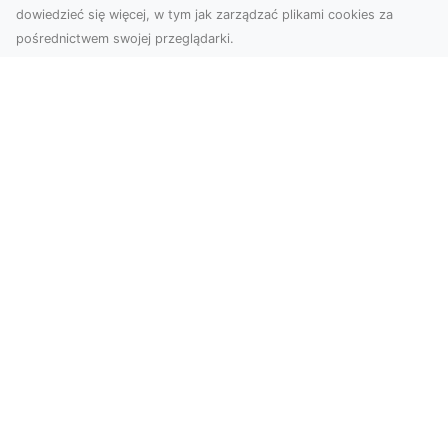
dowiedzieć się więcej, w tym jak zarządzać plikami cookies za
pośrednictwem swojej przeglądarki.
Usługi dronem Tarnów – innowacyjne
rozwiązania dla Twojego biznesu
Technologia dronów zmienia sposób, w jaki
realizujemy projekty, dokumentujemy postępy
czy promujem...