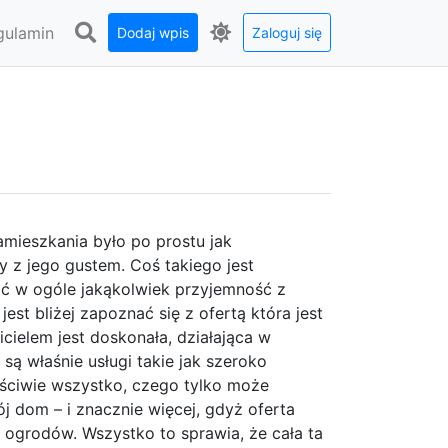
gulamin
Dodaj wpis
Zaloguj się
amieszkania było po prostu jak
ny z jego gustem. Coś takiego jest
ać w ogóle jakąkolwiek przyjemność z
st bliżej zapoznać się z ofertą która jest
icielem jest doskonała, działająca w
 są właśnie usługi takie jak szeroko
aściwie wszystko, czego tylko może
j dom – i znacznie więcej, gdyż oferta
 ogrodów. Wszystko to sprawia, że cała ta