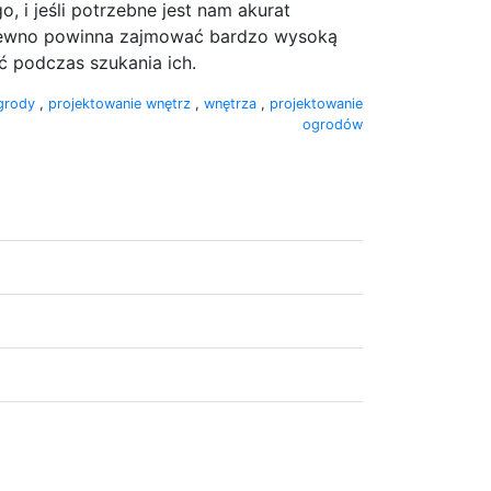
, i jeśli potrzebne jest nam akurat
 pewno powinna zajmować bardzo wysoką
ć podczas szukania ich.
grody
,
projektowanie wnętrz
,
wnętrza
,
projektowanie
ogrodów