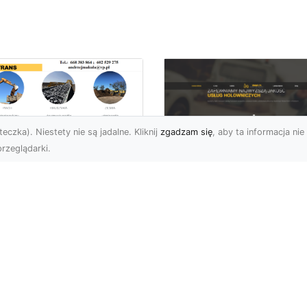
eczka). Niestety nie są jadalne. Kliknij
zgadzam się
, aby ta informacja nie 
rzeglądarki.
burzenia
dynków w Radomiu
FHU XMar –
Fachowe Usługi od
Profesjonalna Pom
A-TRANS
Drogowa w Radomi
Której Możesz Zauf
burzenia Budynków – Od
do Z Firma MA-TRANS z
FHU XMar – Bezpieczna
omia oferuje
Podróż Bez Stresu Nagł
mpleksowe usługi
awaria na drodze potrafi
urzeń budy...