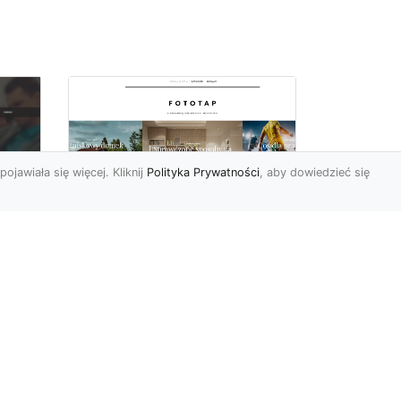
pojawiała się więcej. Kliknij
Polityka Prywatności
, aby dowiedzieć się
Wielki błękit to jest to!
oc
Niebieskie tapety
u,
Chyba trudno byłoby
ać
znaleźć osobę, która nie
przepadałaby za
a
niebieskim. Jest to kolor
kojarzący ...