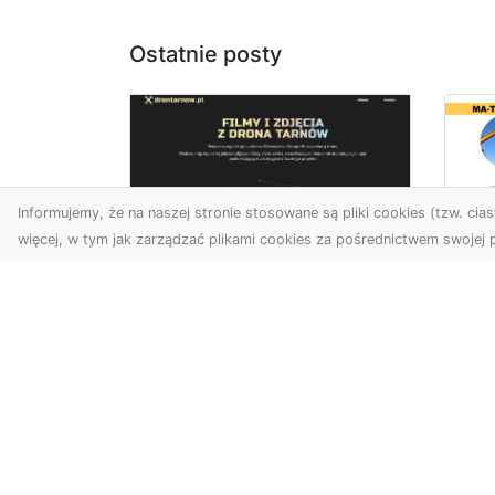
Ostatnie posty
Informujemy, że na naszej stronie stosowane są pliki cookies (tzw. ciast
więcej, w tym jak zarządzać plikami cookies za pośrednictwem swojej p
Wy
Usługi dronem
Bu
Tarnów – innowacyjne
– 
rozwiązania dla
M
Twojego biznesu
Wy
Technologia dronów
A 
zmienia sposób, w jaki
Rad
realizujemy projekty,
ko
dokumentujemy postępy
wyb