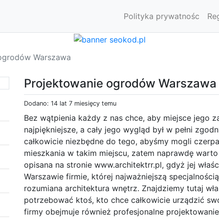
Polityka prywatnośc
Re
 ogrodów Warszawa
Projektowanie ogrodów Warszawa
Dodano: 14 lat 7 miesięcy temu
Bez wątpienia każdy z nas chce, aby miejsce jego z
najpiękniejsze, a cały jego wygląd był w pełni zgod
całkowicie niezbędne do tego, abyśmy mogli czerp
mieszkania w takim miejscu, zatem naprawdę warto je
opisana na stronie www.architektrr.pl, gdyż jej właśc
Warszawie firmie, której najważniejszą specjalnością
rozumiana architektura wnętrz. Znajdziemy tutaj wł
potrzebować ktoś, kto chce całkowicie urządzić swó
firmy obejmuje również profesjonalne projektowanie