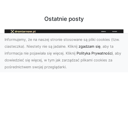
Ostatnie posty
Informujemy, że na naszej stronie stosowane są pliki cookies (tzw.
ciasteczka). Niestety nie są jadalne. Kliknij
zgadzam się
, aby ta
informacja nie pojawiała się więcej. Kliknij
Polityka Prywatności
, aby
dowiedzieć się więcej, w tym jak zarządzać plikami cookies za
pośrednictwem swojej przeglądarki.
Usługi dronem Tarnów – innowacyjne
rozwiązania dla Twojego biznesu
Technologia dronów zmienia sposób, w jaki
realizujemy projekty, dokumentujemy postępy