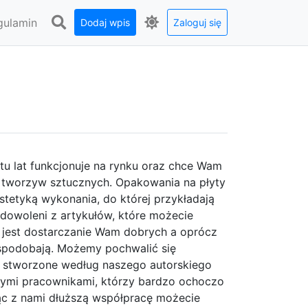
gulamin
Dodaj wpis
Zaloguj się
stu lat funkcjonuje na rynku oraz chce Wam
tworzyw sztucznych. Opakowania na płyty
stetyką wykonania, do której przykładają
adowoleni z artykułów, które możecie
ą jest dostarczanie Wam dobrych a oprócz
ę spodobają. Możemy pochwalić się
y stworzone według naszego autorskiego
zymi pracownikami, którzy bardzo ochoczo
c z nami dłuższą współpracę możecie