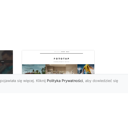
pojawiała się więcej. Kliknij
Polityka Prywatności
, aby dowiedzieć się
Wielki błękit to jest to!
oc
Niebieskie tapety
u,
Chyba trudno byłoby
ać