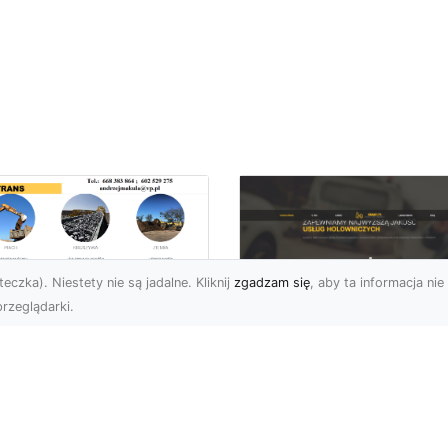
eczka). Niestety nie są jadalne. Kliknij
zgadzam się
, aby ta informacja nie 
rzeglądarki.
burzenia
dynków w Radomiu
FHU XMar –
Fachowe Usługi od
Profesjonalna Pom
A-TRANS
Drogowa w Radomi
Której Możesz Zauf
burzenia Budynków – Od