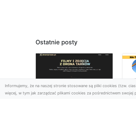
Ostatnie posty
Informujemy, że na naszej stronie stosowane są pliki cookies (tzw. ciast
więcej, w tym jak zarządzać plikami cookies za pośrednictwem swojej p
Wy
Usługi dronem
Bu
Tarnów – innowacyjne
– 
rozwiązania dla
M
Twojego biznesu
Wy