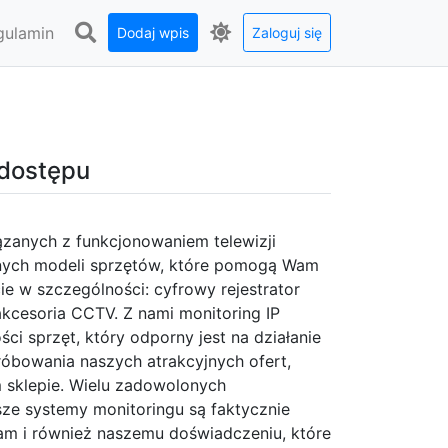
gulamin
Dodaj wpis
Zaloguj się
 dostępu
zanych z funkcjonowaniem telewizji
nych modeli sprzętów, które pomogą Wam
cie w szczególności: cyfrowy rejestrator
akcesoria CCTV. Z nami monitoring IP
ci sprzęt, który odporny jest na działanie
bowania naszych atrakcyjnych ofert,
m sklepie. Wielu zadowolonych
ze systemy monitoringu są faktycznie
am i również naszemu doświadczeniu, które