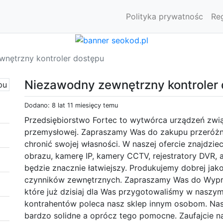
Polityka prywatnośc
Re
nętrzny kontroler dostępu
Niezawodny zewnętrzny kontroler
Dodano: 8 lat 11 miesięcy temu
Przedsiębiorstwo Fortec to wytwórca urządzeń zwią
przemysłowej. Zapraszamy Was do zakupu przeróż
chronić swojej własności. W naszej ofercie znajdzie
obrazu, kamerę IP, kamery CCTV, rejestratory DVR, 
będzie znacznie łatwiejszy. Produkujemy dobrej jakoś
czynników zewnętrznych. Zapraszamy Was do Wypró
które już dzisiaj dla Was przygotowaliśmy w naszy
kontrahentów poleca nasz sklep innym osobom. Nas
bardzo solidne a oprócz tego pomocne. Zaufajcie n