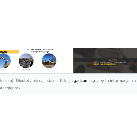
eczka). Niestety nie są jadalne. Kliknij
zgadzam się
, aby ta informacja nie 
rzeglądarki.
burzenia
dynków w Radomiu
FHU XMar –
Fachowe Usługi od
Profesjonalna Pom
A-TRANS
Drogowa w Radomi
Której Możesz Zauf
burzenia Budynków – Od
do Z Firma MA-TRANS z