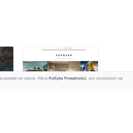
pojawiała się więcej. Kliknij
Polityka Prywatności
, aby dowiedzieć się
Wielki błękit to jest to!
oc
Niebieskie tapety
u,
Chyba trudno byłoby
ać
znaleźć osobę, która nie