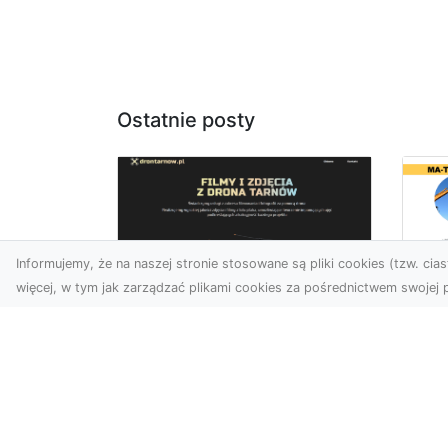
Ostatnie posty
Informujemy, że na naszej stronie stosowane są pliki cookies (tzw. ciast
więcej, w tym jak zarządzać plikami cookies za pośrednictwem swojej p
Wy
Usługi dronem
Bu
Tarnów – innowacyjne
– 
rozwiązania dla
M
Twojego biznesu
Wy
Technologia dronów
A 