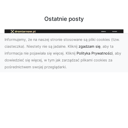
Ostatnie posty
Informujemy, że na naszej stronie stosowane są pliki cookies (tzw.
ciasteczka). Niestety nie są jadalne. Kliknij
zgadzam się
, aby ta
informacja nie pojawiała się więcej. Kliknij
Polityka Prywatności
, aby
dowiedzieć się więcej, w tym jak zarządzać plikami cookies za
pośrednictwem swojej przeglądarki.
Usługi dronem Tarnów – innowacyjne
rozwiązania dla Twojego biznesu
Technologia dronów zmienia sposób, w jaki
realizujemy projekty, dokumentujemy postępy