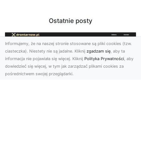
Ostatnie posty
Informujemy, że na naszej stronie stosowane są pliki cookies (tzw.
ciasteczka). Niestety nie są jadalne. Kliknij
zgadzam się
, aby ta
informacja nie pojawiała się więcej. Kliknij
Polityka Prywatności
, aby
dowiedzieć się więcej, w tym jak zarządzać plikami cookies za
pośrednictwem swojej przeglądarki.
Usługi dronem Tarnów – innowacyjne
rozwiązania dla Twojego biznesu
Technologia dronów zmienia sposób, w jaki
realizujemy projekty, dokumentujemy postępy