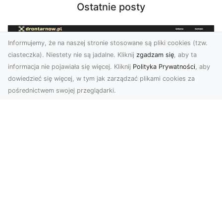
Ostatnie posty
Informujemy, że na naszej stronie stosowane są pliki cookies (tzw.
ciasteczka). Niestety nie są jadalne. Kliknij
zgadzam się
, aby ta
informacja nie pojawiała się więcej. Kliknij
Polityka Prywatności
, aby
dowiedzieć się więcej, w tym jak zarządzać plikami cookies za
pośrednictwem swojej przeglądarki.
Usługi dronem Tarnów – innowacyjne
rozwiązania dla Twojego biznesu
Technologia dronów zmienia sposób, w jaki
realizujemy projekty, dokumentujemy postępy
czy promujem...