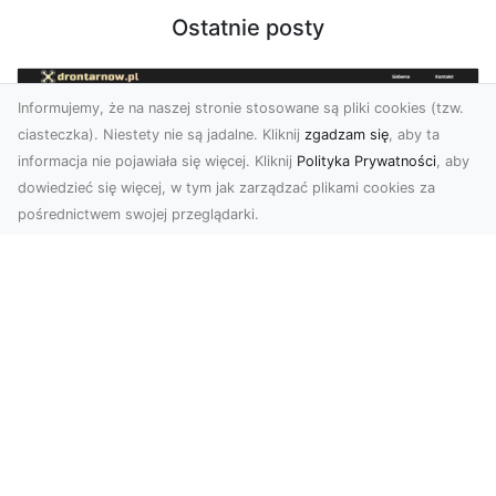
Ostatnie posty
Informujemy, że na naszej stronie stosowane są pliki cookies (tzw.
ciasteczka). Niestety nie są jadalne. Kliknij
zgadzam się
, aby ta
informacja nie pojawiała się więcej. Kliknij
Polityka Prywatności
, aby
dowiedzieć się więcej, w tym jak zarządzać plikami cookies za
pośrednictwem swojej przeglądarki.
Usługi dronem Tarnów – innowacyjne
rozwiązania dla Twojego biznesu
Technologia dronów zmienia sposób, w jaki
realizujemy projekty, dokumentujemy postępy
czy promujem...