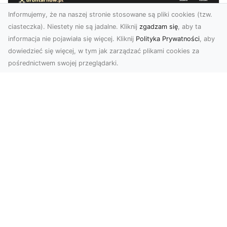
Informujemy, że na naszej stronie stosowane są pliki cookies (tzw.
ciasteczka). Niestety nie są jadalne. Kliknij
zgadzam się
, aby ta
informacja nie pojawiała się więcej. Kliknij
Polityka Prywatności
, aby
dowiedzieć się więcej, w tym jak zarządzać plikami cookies za
pośrednictwem swojej przeglądarki.
Usługi dronem Tarnów – innowacyjne
rozwiązania dla Twojego biznesu
Technologia dronów zmienia sposób, w jaki
realizujemy projekty, dokumentujemy postępy
czy promujem...