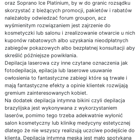
oraz Soprano Ice Platinium, by w do granic rozsądku
skorzystać z bieżących promocji, pakietów i rabatów
należałoby odwiedzać forum groupon, acz
wyśmienitym rozwiązaniem jest zajrzenie do
kosmetyczki lub salonu i zrealizowanie otwarcie u nich
kuponów rabatowych albo uzyskania nieodpłatnych
zabiegów pokazowych albo bezpłatnej konsultacji aby
skreślić późniejsze powikłania.
Depilacja laserowa czy inne czytane oznaczenia jak
fotodepilacja, epilacja lub laserowe usuwanie
owłosienia to fantastyczne zabiegi które są trwałe i
mają fantastyczne efekty a opinie klientek rozwijają
gremium zainteresowanych kobiet.
Na dodatek depilacja intymna bikini czyli depilacja
brazylijska jest wykonywana z wykorzystaniem
laserów, pomimo tego trzeba adekwatnie wyłonić
salon kosmetyczny lub klinikę medycyny estetycznej
dlatego że nie wszyscy realizują uczciwe podejście do
klienta. Depilacja intymna męska jest mało spotykana