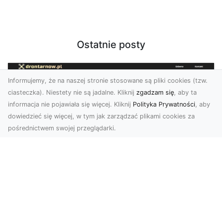
Ostatnie posty
Informujemy, że na naszej stronie stosowane są pliki cookies (tzw.
ciasteczka). Niestety nie są jadalne. Kliknij
zgadzam się
, aby ta
informacja nie pojawiała się więcej. Kliknij
Polityka Prywatności
, aby
dowiedzieć się więcej, w tym jak zarządzać plikami cookies za
pośrednictwem swojej przeglądarki.
Usługi dronem Tarnów – innowacyjne
rozwiązania dla Twojego biznesu
Technologia dronów zmienia sposób, w jaki