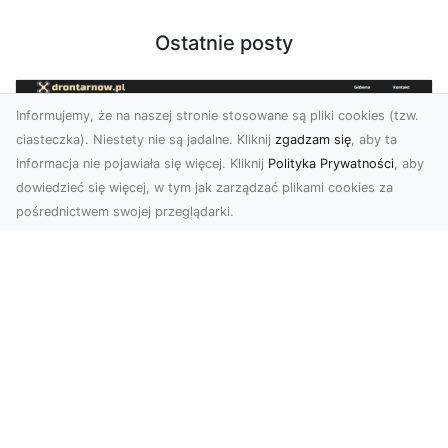
Ostatnie posty
Informujemy, że na naszej stronie stosowane są pliki cookies (tzw.
ciasteczka). Niestety nie są jadalne. Kliknij
zgadzam się
, aby ta
informacja nie pojawiała się więcej. Kliknij
Polityka Prywatności
, aby
dowiedzieć się więcej, w tym jak zarządzać plikami cookies za
pośrednictwem swojej przeglądarki.
Usługi dronem Tarnów – innowacyjne
rozwiązania dla Twojego biznesu
Technologia dronów zmienia sposób, w jaki
realizujemy projekty, dokumentujemy postępy