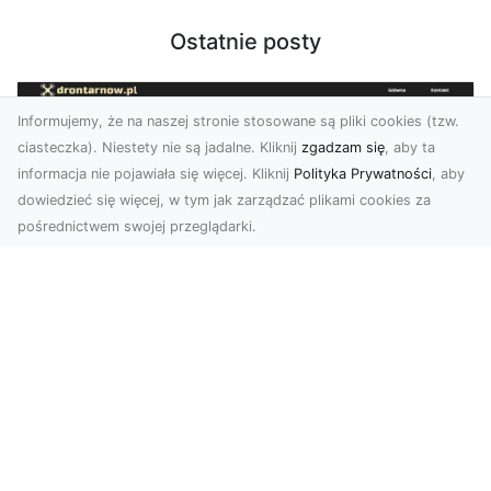
Ostatnie posty
Informujemy, że na naszej stronie stosowane są pliki cookies (tzw.
ciasteczka). Niestety nie są jadalne. Kliknij
zgadzam się
, aby ta
informacja nie pojawiała się więcej. Kliknij
Polityka Prywatności
, aby
dowiedzieć się więcej, w tym jak zarządzać plikami cookies za
pośrednictwem swojej przeglądarki.
Usługi dronem Tarnów – innowacyjne
rozwiązania dla Twojego biznesu
Technologia dronów zmienia sposób, w jaki
realizujemy projekty, dokumentujemy postępy
czy promujem...