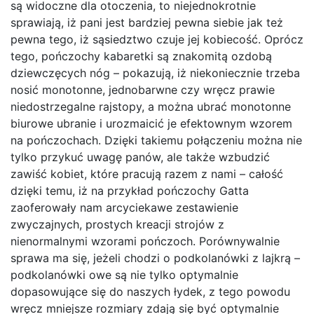
są widoczne dla otoczenia, to niejednokrotnie
sprawiają, iż pani jest bardziej pewna siebie jak też
pewna tego, iż sąsiedztwo czuje jej kobiecość. Oprócz
tego, pończochy kabaretki są znakomitą ozdobą
dziewczęcych nóg – pokazują, iż niekoniecznie trzeba
nosić monotonne, jednobarwne czy wręcz prawie
niedostrzegalne rajstopy, a można ubrać monotonne
biurowe ubranie i urozmaicić je efektownym wzorem
na pończochach. Dzięki takiemu połączeniu można nie
tylko przykuć uwagę panów, ale także wzbudzić
zawiść kobiet, które pracują razem z nami – całość
dzięki temu, iż na przykład pończochy Gatta
zaoferowały nam arcyciekawe zestawienie
zwyczajnych, prostych kreacji strojów z
nienormalnymi wzorami pończoch. Porównywalnie
sprawa ma się, jeżeli chodzi o podkolanówki z lajkrą –
podkolanówki owe są nie tylko optymalnie
dopasowujące się do naszych łydek, z tego powodu
wręcz mniejsze rozmiary zdają się być optymalnie