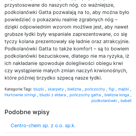
przystosowane do naszych nóg. co ważniejsze,
podkolanówki Gatta pozwalają na to, aby można było
powiedzieć o pokazaniu realnie zgrabnych nóg –
dzięki odpowiednim wzorom możliwe jest, aby nawet
grubsze łydki były wspaniale zaprezentowane, co się
tyczy kolana prezentowały się ładnie oraz atrakcyjnie.
Podkolanówki Gatta to także komfort – są to bowiem
podkolanówki bezuciskowe, dlatego nie ma ryzyka, iż
ich nakładanie spowoduje dolegliwości obiegu krwi
czy wystąpienie małych zmian naczyń krwionośnych,
które później brzydko szpecą nasze łydki.
Kategorie:
Tagi:
bluzki
,
skarpety
,
bielizna
,
pończochy
,
figi
,
majtki
,
Hurtownie
stringi
,
bluzki z eldara
,
pończochy gatta
,
bielizna kinga
,
podkolanówki
,
babell
Podobne wpisy
Centro-chem sp. z o.o. sp.k.