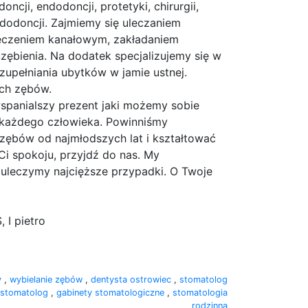
oncji, endodoncji, protetyki, chirurgii,
pedodoncji. Zajmiemy się uleczaniem
leczeniem kanałowym, zakładaniem
zębienia. Na dodatek specjalizujemy się w
zupełniania ubytków w jamie ustnej.
ich zębów.
jwspanialszy prezent jaki możemy sobie
 każdego człowieka. Powinniśmy
ębów od najmłodszych lat i kształtować
Ci spokoju, przyjdź do nas. My
 uleczymy najcięższe przypadki. O Twoje
 I pietro
y
,
wybielanie zębów
,
dentysta ostrowiec
,
stomatolog
 stomatolog
,
gabinety stomatologiczne
,
stomatologia
rodzinna