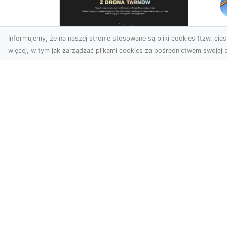
Informujemy, że na naszej stronie stosowane są pliki cookies (tzw. ciast
więcej, w tym jak zarządzać plikami cookies za pośrednictwem swojej p
Wy
Usługi dronem
Bu
Tarnów – innowacyjne
– 
rozwiązania dla
M
Twojego biznesu
Wy
Technologia dronów
A 
zmienia sposób, w jaki
Rad
realizujemy projekty,
ko
dokumentujemy postępy
wyb
czy promujem...
KatalogSEO.com.pl - nowoczesny k