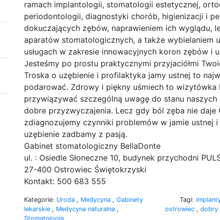
ramach implantologii, stomatologii estetycznej, ortod
periodontologii, diagnostyki chorób, higienizacji i 
dokuczających zębów, naprawieniem ich wyglądu, 
aparatów stomatologicznych, a także wybielaniem u
usługach w zakresie innowacyjnych koron zębów i u
Jesteśmy po prostu praktycznymi przyjaciółmi Two
Troska o uzębienie i profilaktyka jamy ustnej to na
podarować. Zdrowy i piękny uśmiech to wizytówka
przywiązywać szczególną uwagę do stanu naszych z
dobre przyzwyczajenia. Lecz gdy ból zęba nie daje 
zdiagnozujemy czynniki problemów w jamie ustnej i
uzębienie zadbamy z pasją.
Gabinet stomatologiczny BellaDonte
ul. : Osiedle Słoneczne 10, budynek przychodni PULS,
27-400 Ostrowiec Świętokrzyski
Kontakt: 500 683 555
Kategorie:
Uroda
,
Medycyna
,
Gabinety
Tagi:
implant
lekarskie
,
Medycyna naturalna
,
ostrowiec
,
dobry
Stomatologia