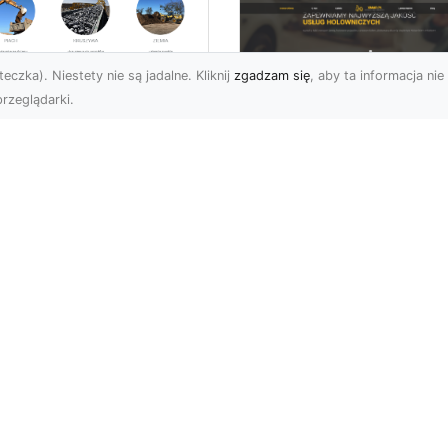
eczka). Niestety nie są jadalne. Kliknij
zgadzam się
, aby ta informacja nie 
rzeglądarki.
burzenia
dynków w Radomiu
FHU XMar –
Fachowe Usługi od
Profesjonalna Pom
A-TRANS
Drogowa w Radomi
Której Możesz Zauf
burzenia Budynków – Od
do Z Firma MA-TRANS z
FHU XMar – Bezpieczna
omia oferuje
Podróż Bez Stresu Nagł
mpleksowe usługi
awaria na drodze potrafi
urzeń budy...
wywołać stres i zakłócić 
atalog stron
Subskrybuj newslette