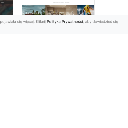
pojawiała się więcej. Kliknij
Polityka Prywatności
, aby dowiedzieć się
Wielki błękit to jest to!
oc
Niebieskie tapety
u,
Chyba trudno byłoby
ać
znaleźć osobę, która nie
przepadałaby za
a
niebieskim. Jest to kolor
kojarzący ...
p...
r