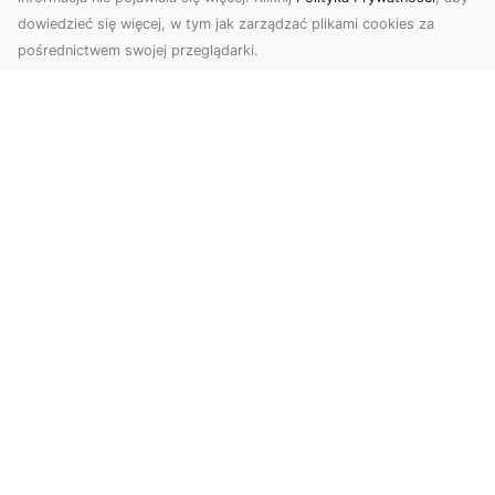
dowiedzieć się więcej, w tym jak zarządzać plikami cookies za
pośrednictwem swojej przeglądarki.
Usługi dronem Tarnów – innowacyjne
rozwiązania dla Twojego biznesu
Technologia dronów zmienia sposób, w jaki
realizujemy projekty, dokumentujemy postępy
czy promujem...